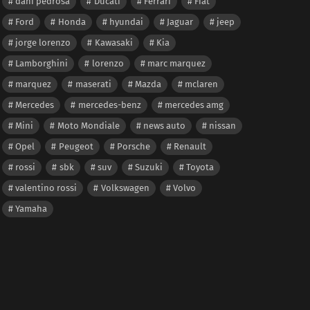
dani pedrosa
Ducati
Ferrari
Fiat
Ford
Honda
hyundai
Jaguar
jeep
jorge lorenzo
Kawasaki
Kia
Lamborghini
lorenzo
marc marquez
marquez
maserati
Mazda
mclaren
Mercedes
mercedes-benz
mercedes amg
Mini
Moto Mondiale
news auto
nissan
Opel
Peugeot
Porsche
Renault
rossi
sbk
suv
Suzuki
Toyota
valentino rossi
Volkswagen
Volvo
Yamaha