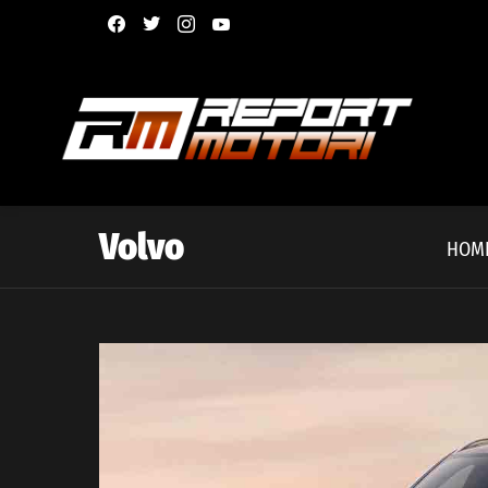
facebook
twitter
instagram
youtube
Volvo
HOM
Latest
story