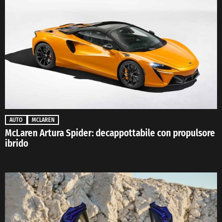
AUTO
MCLAREN
McLaren Artura Spider: decappottabile con propulsore
ibrido