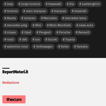
jeep
jorge lorenzo
Kawasaki
Kia
Lamborghini
lorenzo
marc marquez
marquez
maserati
Mazda
mclaren
Mercedes
mercedes-benz
mercedes amg
Mini
Moto Mondiale
news auto
nissan
Opel
Peugeot
Porsche
Renault
rossi
sbk
suv
Suzuki
Toyota
valentino rossi
Volkswagen
Volvo
Yamaha
ReportMotori.it
Redazione