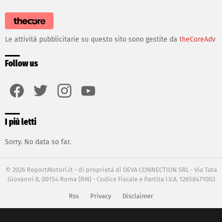
Le attività pubblicitarie su questo sito sono gestite da
theCoreAdv
Follow us
facebook
twitter
instagram
youtube
I più letti
Sorry. No data so far.
© 2026 ReportMotori.it - di proprietà di DEVA CONNECTION SRL - Via Tata
Giovanni 8, 00154 Roma (RM) - Codice Fiscale e Partita I.V.A. 12658471003
Rss
Privacy
Disclaimer