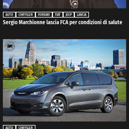
AUTO
CHRYSLER
FERRARI
FIAT
JEEP
LANCIA
Sergio Marchionne lascia FCA per condizioni di salute
AUTO
CHRYSLER