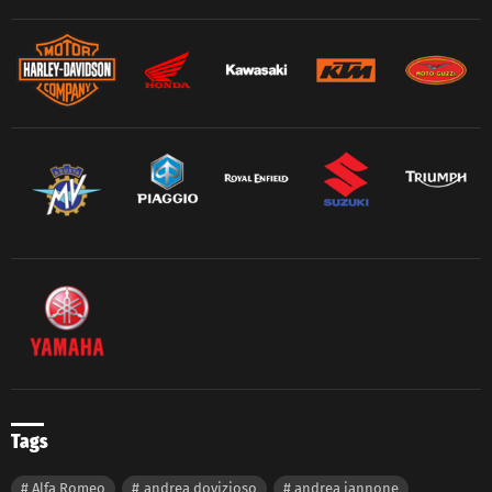
Tags
Alfa Romeo
andrea dovizioso
andrea iannone