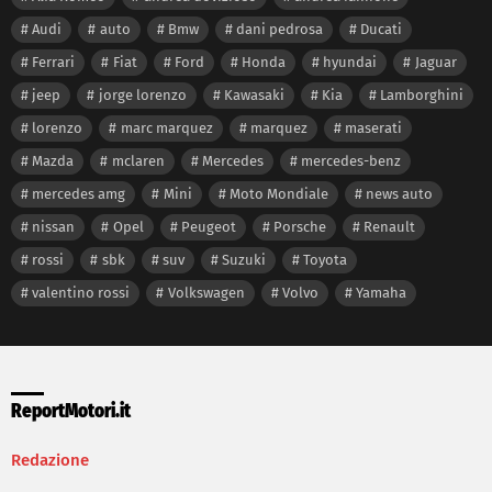
Audi
auto
Bmw
dani pedrosa
Ducati
Ferrari
Fiat
Ford
Honda
hyundai
Jaguar
jeep
jorge lorenzo
Kawasaki
Kia
Lamborghini
lorenzo
marc marquez
marquez
maserati
Mazda
mclaren
Mercedes
mercedes-benz
mercedes amg
Mini
Moto Mondiale
news auto
nissan
Opel
Peugeot
Porsche
Renault
rossi
sbk
suv
Suzuki
Toyota
valentino rossi
Volkswagen
Volvo
Yamaha
ReportMotori.it
Redazione