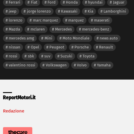
Ferrari
Fiat
Ford
Honda
hyundai
Jaguar
jeep
jorge lorenzo
Kawasaki
Kia
Lamborghini
lorenzo
marc marquez
marquez
maserati
Mazda
mclaren
Mercedes
mercedes-benz
mercedes amg
Mini
Moto Mondiale
news auto
nissan
Opel
Peugeot
Porsche
Renault
rossi
sbk
suv
Suzuki
Toyota
valentino rossi
Volkswagen
Volvo
Yamaha
ReportMotori.it
Redazione