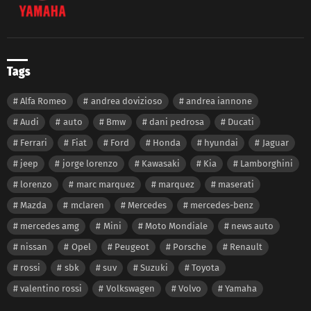
Tags
Alfa Romeo
andrea dovizioso
andrea iannone
Audi
auto
Bmw
dani pedrosa
Ducati
Ferrari
Fiat
Ford
Honda
hyundai
Jaguar
jeep
jorge lorenzo
Kawasaki
Kia
Lamborghini
lorenzo
marc marquez
marquez
maserati
Mazda
mclaren
Mercedes
mercedes-benz
mercedes amg
Mini
Moto Mondiale
news auto
nissan
Opel
Peugeot
Porsche
Renault
rossi
sbk
suv
Suzuki
Toyota
valentino rossi
Volkswagen
Volvo
Yamaha