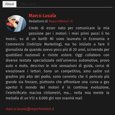
About
Ultimi post
Marco Lasala
Redattore
di
ReportMotori.it
Credo di esser nato per comunicare la mia
passione per i motori: i miei primi passi li ho
mossi.. su di un kart!!! Mi sono laureato in Economia e
Commercio (indirizzo Marketing), ma ho iniziato a fare il
giornalista da quando avevo poco più di 20 anni, scrivendo per
quotidiani nazionali e riviste estere. Oggi collaboro con
diverse testate specializzate nell’universo automotive, provo
auto e moto, descrivo le mie sensazioni di guida, cerco di
emozionare i lettori. Sono un competitivo, amo salire sul
gradino più alto del podio, sono convinto che il pericolo più
grande sia frenare, piuttosto che affrontare una curva a gas
aperto! Il mondo dei motori è in continua evoluzione,
l’elettrificato macina chilometri, ma… nella mia mente la
melodia di un V12 a 8.000 giri non svanirà mai!
marco.lasala@reportmotori.it