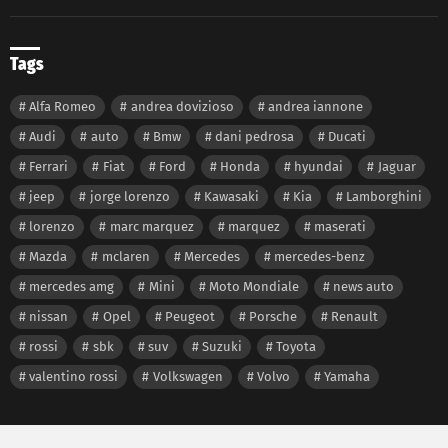
Tags
Alfa Romeo
andrea dovizioso
andrea iannone
Audi
auto
Bmw
dani pedrosa
Ducati
Ferrari
Fiat
Ford
Honda
hyundai
Jaguar
jeep
jorge lorenzo
Kawasaki
Kia
Lamborghini
lorenzo
marc marquez
marquez
maserati
Mazda
mclaren
Mercedes
mercedes-benz
mercedes amg
Mini
Moto Mondiale
news auto
nissan
Opel
Peugeot
Porsche
Renault
rossi
sbk
suv
Suzuki
Toyota
valentino rossi
Volkswagen
Volvo
Yamaha