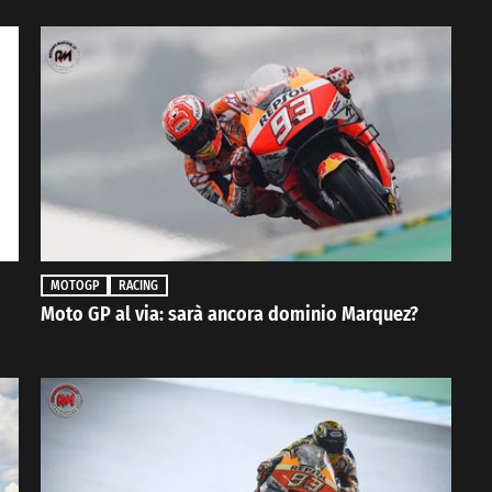
MOTOGP
RACING
Moto GP al via: sarà ancora dominio Marquez?