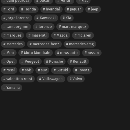
dani pedrosa
Ducati
Ferrari
Fiat
Ford
Honda
hyundai
Jaguar
jeep
jorge lorenzo
Kawasaki
Kia
Lamborghini
lorenzo
marc marquez
marquez
maserati
Mazda
mclaren
Mercedes
mercedes-benz
mercedes amg
Mini
Moto Mondiale
news auto
nissan
Opel
Peugeot
Porsche
Renault
rossi
sbk
suv
Suzuki
Toyota
valentino rossi
Volkswagen
Volvo
Yamaha