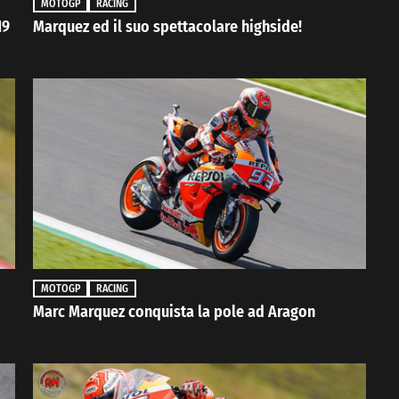
MOTOGP
RACING
19
Marquez ed il suo spettacolare highside!
MOTOGP
RACING
Marc Marquez conquista la pole ad Aragon