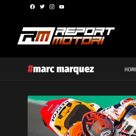
facebook
twitter
instagram
youtube
marc marquez
HOM
Latest
story