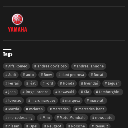
Tags
Alfa Romeo
andrea dovizioso
andrea iannone
Audi
auto
Bmw
dani pedrosa
Ducati
Ferrari
Fiat
Ford
Honda
hyundai
Jaguar
jeep
jorge lorenzo
Kawasaki
Kia
Lamborghini
lorenzo
marc marquez
marquez
maserati
Mazda
mclaren
Mercedes
mercedes-benz
mercedes amg
Mini
Moto Mondiale
news auto
nissan
Opel
Peugeot
Porsche
Renault