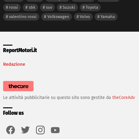
rossi
sbk
suv
Suzuki
Toyota
valentino rossi
Volkswagen
Volvo
Yamaha
ReportMotori.it
Redazione
Le attività pubblicitarie su questo sito sono gestite da
theCoreAdv
Follow us
facebook
twitter
instagram
youtube