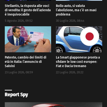
Stellantis, la risposta alle voci
Bollo auto, si valuta
di vendita: il gesto dell’azienda
l’abolizione, ma c’è un maxi
è inequivocabile
problema
5 Agosto 2026, 09:52
30 Luglio 2026, 08:44
La Smart giapponese pronta a
Patente, cambio dei limiti di
sfidare le low cost europee:
età in Italia: l’annuncio di
Fiat e Dacia tremano
Salvini
22 Luglio 2026, 20:22
23 Luglio 2026, 08:59
Report Spy