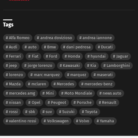
Tags
Alfa Romeo
andrea dovizioso
andrea iannone
Audi
auto
Bmw
dani pedrosa
Ducati
Ferrari
Fiat
Ford
Honda
hyundai
Jaguar
jeep
jorge lorenzo
Kawasaki
Kia
Lamborghini
lorenzo
marc marquez
marquez
maserati
Mazda
mclaren
Mercedes
mercedes-benz
mercedes amg
Mini
Moto Mondiale
news auto
nissan
Opel
Peugeot
Porsche
Renault
rossi
sbk
suv
Suzuki
Toyota
valentino rossi
Volkswagen
Volvo
Yamaha