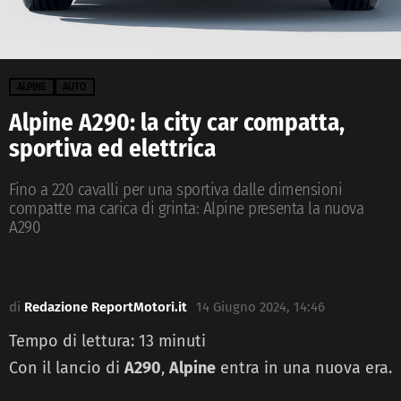
ALPINE
AUTO
Alpine A290: la city car compatta,
sportiva ed elettrica
Fino a 220 cavalli per una sportiva dalle dimensioni
compatte ma carica di grinta: Alpine presenta la nuova
A290
di
Redazione ReportMotori.it
14 Giugno 2024, 14:46
Tempo di lettura:
13
minuti
Con il lancio di
A290
,
Alpine
entra in una nuova era.