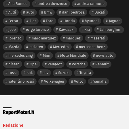
Alfa Romeo
andrea dovizioso
andrea iannone
Audi
auto
Bmw
dani pedrosa
Ducati
Ferrari
Fiat
Ford
Honda
hyundai
Jaguar
jeep
jorge lorenzo
Kawasaki
Kia
Lamborghini
lorenzo
marc marquez
marquez
maserati
Mazda
mclaren
Mercedes
mercedes-benz
mercedes amg
Mini
Moto Mondiale
news auto
nissan
Opel
Peugeot
Porsche
Renault
rossi
sbk
suv
Suzuki
Toyota
valentino rossi
Volkswagen
Volvo
Yamaha
ReportMotori.it
Redazione