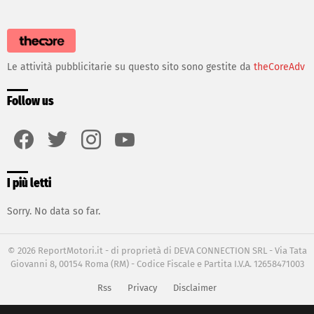
Le attività pubblicitarie su questo sito sono gestite da
theCoreAdv
Follow us
facebook
twitter
instagram
youtube
I più letti
Sorry. No data so far.
© 2026 ReportMotori.it - di proprietà di DEVA CONNECTION SRL - Via Tata
Giovanni 8, 00154 Roma (RM) - Codice Fiscale e Partita I.V.A. 12658471003
Rss
Privacy
Disclaimer