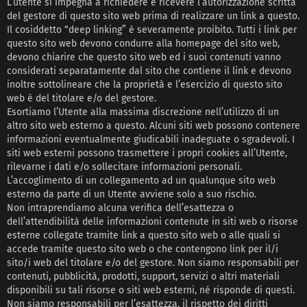
L’utente si impegna a richiedere e ricevere l’autorizzazione scritta
del gestore di questo sito web prima di realizzare un link a questo.
Il cosiddetto “deep linking” è severamente proibito. Tutti i link per
questo sito web devono condurre alla homepage del sito web,
devono chiarire che questo sito web ed i suoi contenuti vanno
considerati separatamente dal sito che contiene il link e devono
inoltre sottolineare che la proprietà e l’esercizio di questo sito
web è del titolare e/o del gestore.
Esortiamo l’Utente alla massima discrezione nell’utilizzo di un
altro sito web esterno a questo. Alcuni siti web possono contenere
informazioni eventualmente giudicabili inadeguate o sgradevoli. I
siti web esterni possono trasmettere i propri cookies all’Utente,
rilevarne i dati e/o sollecitare informazioni personali.
L’accoglimento di un collegamento ad un qualunque sito web
esterno da parte di un Utente avviene solo a suo rischio.
Non intraprendiamo alcuna verifica dell’esattezza o
dell’attendibilità delle informazioni contenute in siti web o risorse
esterne collegate tramite link a questo sito web o alle quali si
accede tramite questo sito web o che contengono link per il/i
sito/i web del titolare e/o del gestore. Non siamo responsabili per
contenuti, pubblicità, prodotti, support, servizi o altri materiali
disponibili su tali risorse o siti web esterni, né risponde di questi.
Non siamo responsabili per l’esattezza, il rispetto dei diritti