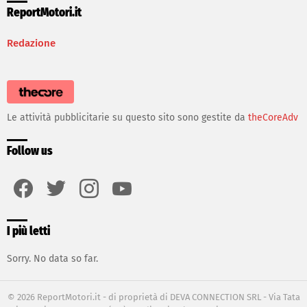
ReportMotori.it
Redazione
Le attività pubblicitarie su questo sito sono gestite da
theCoreAdv
Follow us
facebook
twitter
instagram
youtube
I più letti
Sorry. No data so far.
© 2026 ReportMotori.it - di proprietà di DEVA CONNECTION SRL - Via Tata