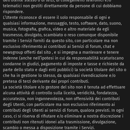
dell’Utente stesso o di terzi, di collegamenti telefonici e/o
telematici non gestiti direttamente da persone di cui dobbiamo
rispondere.
L’Utente riconosce di essere il solo responsabile di ogni e
qualsiasi informazione, messaggio, testo, software, dato, suono,
musica, fotografia, grafica, video e altro materiale da egli
trasmesso, divulgato, scambiato o reso comunque disponibile
tramite i Servizi forniti da questo sito, con particolare ma non
esclusivo riferimento ai contributi ai Servizi di forum, chat e
newsgroup offerti dal sito , e si impegna a manlevare e tenere
indenne (anche nell’ipotesi in cui da responsabilità scaturiscano
condanne in giudizi, pagamento di imposte e tasse e richieste da
parte dello stato e dagli enti pubblici) la società titolare del sito o
che ha in gestione lo stesso, da qualsiasi rivendicazione e/o
pretesa di terzi derivante dai propri contributi.
La società titolare e/o gestore del sito non è tenuta ad effettuare
alcuna attività di controllo sulla liceità, veridicità, fondatezza,
accuratezza, non ingannevolezza, non offensività dei contributi
degli Utenti, con particolare ma non esclusivo riferimento ai
contributi degli Utenti ai servizi di forum, qualora previsti. In ogni
caso, ci si riserva di rifiutare e/o eliminare a nostra discrezione i
contributi non ritenuti idonei alla trasmissione, divulgazione,
scambio o messa a disposizione tramite i Servizi.