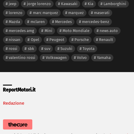
jeep
jorge lorenzo
Kawasaki
Kia
Lamborghini
lorenzo
marc marquez
marquez
maserati
Mazda
mclaren
Mercedes
mercedes-benz
mercedes amg
Mini
Moto Mondiale
news auto
nissan
Opel
Peugeot
Porsche
Renault
rossi
sbk
suv
Suzuki
Toyota
valentino rossi
Volkswagen
Volvo
Yamaha
ReportMotori.it
Redazione