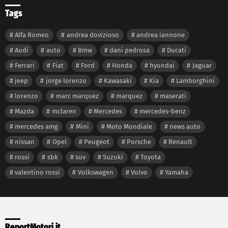
Tags
Alfa Romeo
andrea dovizioso
andrea iannone
Audi
auto
Bmw
dani pedrosa
Ducati
Ferrari
Fiat
Ford
Honda
hyundai
Jaguar
jeep
jorge lorenzo
Kawasaki
Kia
Lamborghini
lorenzo
marc marquez
marquez
maserati
Mazda
mclaren
Mercedes
mercedes-benz
mercedes amg
Mini
Moto Mondiale
news auto
nissan
Opel
Peugeot
Porsche
Renault
rossi
sbk
suv
Suzuki
Toyota
valentino rossi
Volkswagen
Volvo
Yamaha
ReportMotori.it