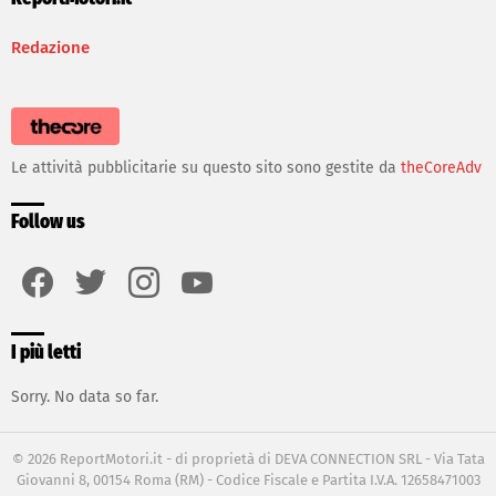
Redazione
Le attività pubblicitarie su questo sito sono gestite da
theCoreAdv
Follow us
facebook
twitter
instagram
youtube
I più letti
Sorry. No data so far.
© 2026 ReportMotori.it - di proprietà di DEVA CONNECTION SRL - Via Tata
Giovanni 8, 00154 Roma (RM) - Codice Fiscale e Partita I.V.A. 12658471003