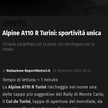
ALPINE
AUTO
Alpine A110 R Turini: sportività unica
Un’auto progettata per la pista, ma omologata per la
strada​
di
Redazione ReportMotori.it
22 Dicembre 2023, 20:34
Tempo di lettura:
< 1
minuto
La
Alpine A110 R Turini
riecheggia nel nome una
delle tappe più suggestive del Rally di Monte Carlo,
il
Col de Turini
, tappa di apertura del mondiale, da