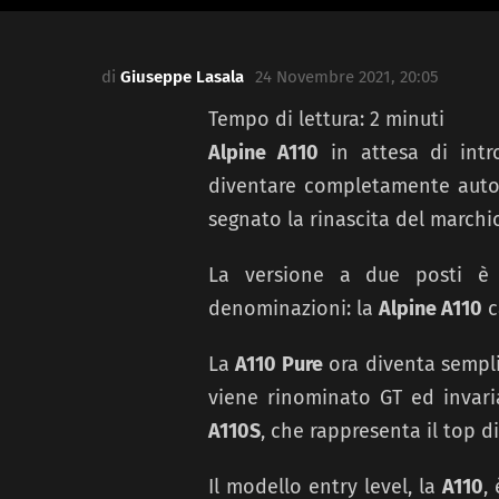
di
Giuseppe Lasala
24 Novembre 2021, 20:05
Tempo di lettura:
2
minuti
Alpine A110
in attesa di intr
diventare completamente autom
segnato la rinascita del marchio
La versione a due posti è 
denominazioni: la
Alpine A110
c
La
A110 Pure
ora diventa semp
viene rinominato GT ed invari
A110S
, che rappresenta il top 
Il modello entry level, la
A110
,