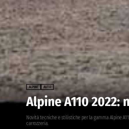
ALPINE
AUTO
Alpine A110 2022: 
Novità tecniche e stilistiche per la gamma Alpine A11
carrozzeria.