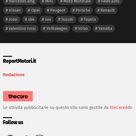
mercedes amg
Mini
Moto Mondiale
news auto
nissan
Opel
Peugeot
Porsche
Renault
rossi
sbk
suv
Suzuki
Toyota
valentino rossi
Volkswagen
Volvo
Yamaha
ReportMotori.it
Redazione
Le attività pubblicitarie su questo sito sono gestite da
theCoreAdv
Follow us
facebook
twitter
instagram
youtube