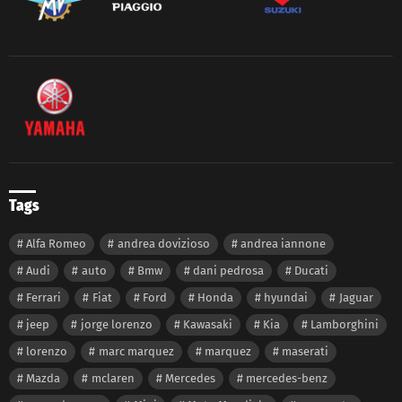
Tags
Alfa Romeo
andrea dovizioso
andrea iannone
Audi
auto
Bmw
dani pedrosa
Ducati
Ferrari
Fiat
Ford
Honda
hyundai
Jaguar
jeep
jorge lorenzo
Kawasaki
Kia
Lamborghini
lorenzo
marc marquez
marquez
maserati
Mazda
mclaren
Mercedes
mercedes-benz