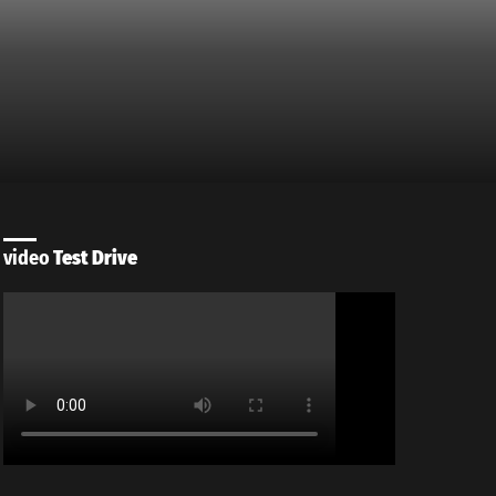
video
Test Drive