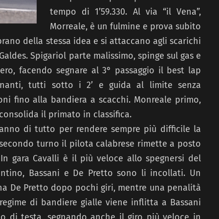
tempo di 1’59.330. Al via “il Vena”,
Morreale, è un fulmine e prova subito
brano della stessa idea e si attaccano agli scarichi
Galdes. Spigariol parte malissimo, spinge sul gas e
ero, facendo segnare al 3° passaggio il best lap
nanti, tutti sotto i 2’ e guida al limite senza
oni fino alla bandiera a scacchi. Monreale primo,
onsolida il primato in classifica.
fanno di tutto per rendere sempre più difficile la
secondo turno il pilota calabrese rimette a posto
n gara Cavalli è il più veloce allo spegnersi del
tino, Bassani e De Pretto sono li incollati. Un
na De Pretto dopo pochi giri, mentre una penalità
egime di bandiere gialle viene inflitta a Bassani
 di testa, segnando anche il giro più veloce in