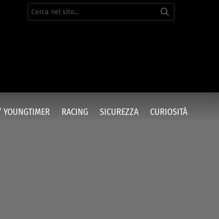
Cerca
per:
/ YOUNGTIMER
RACING
SICUREZZA
CURIOSITÀ