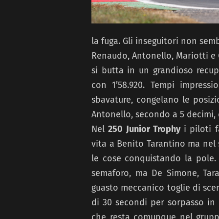
la fuga. Gli inseguitori non sem
Renaudo, Antonello, Mariotti e 
si butta in un grandioso recup
con 1’58.920. Tempi impressio
sbavature, congelano le posizi
Antonello, secondo a 5 decimi, c
Nel
250 Junior Trophy
i piloti 
vita a Benito Tarantino ma nel 
le cose conquistando la pole. I
semaforo, ma De Simone, Taran
guasto meccanico toglie di sce
di 30 secondi per sorpasso in r
che resta comunque nel gruppo