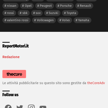
nissan
Opel
Peugeot
Porsche
Renault
rossi
sbk
suv
Suzuki
Toyota
valentino rossi
Volkswagen
Volvo
Yamaha
ReportMotori.it
Redazione
Le attività pubblicitarie su questo sito sono gestite da
theCoreAdv
Follow us
facebook
twitter
instagram
youtube