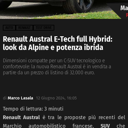
AUTO
RENAULT
TEST DRIVE
Renault Austral E-Tech full Hybrid:
look da Alpine e potenza ibrida
Dimensioni compatte per un C-SUV tecnologico e
confortevole: la nuova Renault Austral è in vendita a
partire da un prezzo di listino di 32.000 euro.
di
Marco Lasala
12 Giugno 2024, 16:05
Tempo di lettura:
3
minuti
Renault Austral
è tra le proposte più recenti del
Marchio automobilistico francese,
SUV
che