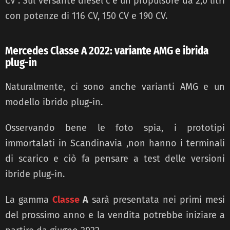
CV . Sul versante diesel
c’è un propulsore
da 2,0 litri
con potenze
di 116 CV, 150 CV
e
190 CV.
Mercedes Classe A 2022: variante AMG e ibrida
plug-in
Naturalmente, ci sono anche varianti AMG e un
modello ibrido plug-in.
Osservando bene le foto spia, i prototipi
immortalati in Scandinavia ,non hanno i terminali
di scarico e ciò fa pensare a test
delle versioni
ibride plug-in.
La gamma
Classe
A
sarà presentata nei primi mesi
del
prossimo anno e la vendita potrebbe iniziare a