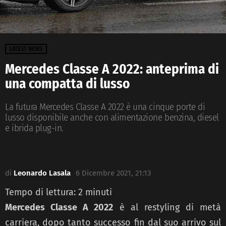
LATEST NEWS
Mercedes Classe A 2022: anteprima di
una compatta di lusso
La futura Mercedes Classe A 2022 è una cinque porte di
lusso disponibile anche con alimentazione benzina, diesel
e ibrida plug-in.
di
Leonardo Lasala
6 Dicembre 2021, 21:13
Tempo di lettura:
2
minuti
Mercedes Classe A 2022
è
al restyling di metà
carriera, dopo tanto successo fin dal suo arrivo sul