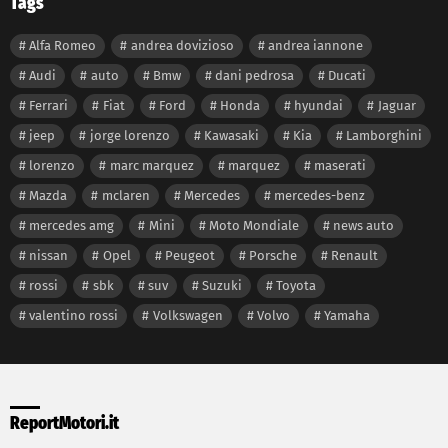
Tags
Alfa Romeo
andrea dovizioso
andrea iannone
Audi
auto
Bmw
dani pedrosa
Ducati
Ferrari
Fiat
Ford
Honda
hyundai
Jaguar
jeep
jorge lorenzo
Kawasaki
Kia
Lamborghini
lorenzo
marc marquez
marquez
maserati
Mazda
mclaren
Mercedes
mercedes-benz
mercedes amg
Mini
Moto Mondiale
news auto
nissan
Opel
Peugeot
Porsche
Renault
rossi
sbk
suv
Suzuki
Toyota
valentino rossi
Volkswagen
Volvo
Yamaha
ReportMotori.it