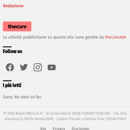
Redazione
Le attività pubblicitarie su questo sito sono gestite da
theCoreAdv
Follow us
facebook
twitter
instagram
youtube
I più letti
Sorry. No data so far.
© 2026 ReportMotori.it - di proprietà di DEVA CONNECTION SRL - Via Tata
Giovanni 8, 00154 Roma (RM) - Codice Fiscale e Partita I.V.A. 12658471003
Rss
Privacy
Disclaimer