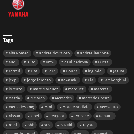
Tags
Alfa Romeo
andrea dovizioso
andrea iannone
Audi
auto
Bmw
dani pedrosa
Ducati
Ferrari
Fiat
Ford
Honda
hyundai
Jaguar
jeep
jorge lorenzo
Kawasaki
Kia
Lamborghini
lorenzo
marc marquez
marquez
maserati
Mazda
mclaren
Mercedes
mercedes-benz
mercedes amg
Mini
Moto Mondiale
news auto
nissan
Opel
Peugeot
Porsche
Renault
rossi
sbk
suv
Suzuki
Toyota
valentino rossi
Volkswagen
Volvo
Yamaha