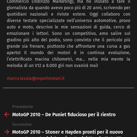
Commercio (indirizzo Marketing), ma ho iniziato a fare il
giornalista da quando avevo poco più di 20 anni, scrivendo per
quotidiani nazionali e riviste estere. Oggi collaboro con
diverse testate specializzate nell’universo automotive, provo
auto e moto, descrivo le mie sensazioni di guida, cerco di
emozionare i lettori. Sono un competitivo, amo salire sul
gradino più alto del podio, sono convinto che il pericolo più
grande sia frenare, piuttosto che affrontare una curva a gas
aperto! Il mondo dei motori è in continua evoluzione,
l’elettrificato macina chilometri, ma… nella mia mente la
melodia di un V12 a 8.000 giri non svanirà mai!
marco.lasala@reportmotori.it
Precedente
See
more
MotoGP 2010 – De Puniet fiducioso per il rientro
Successivo
MotoGP 2010 – Stoner e Hayden pronti per il nuovo