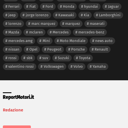
Ferrari
Fiat
Ford
Honda
hyundai
Jaguar
jeep
jorge lorenzo
Kawasaki
Kia
Lamborghini
lorenzo
marc marquez
marquez
maserati
Mazda
mclaren
Mercedes
mercedes-benz
mercedes amg
Mini
Moto Mondiale
news auto
nissan
Opel
Peugeot
Porsche
Renault
rossi
sbk
suv
Suzuki
Toyota
valentino rossi
Volkswagen
Volvo
Yamaha
ReportMotori.it
Redazione