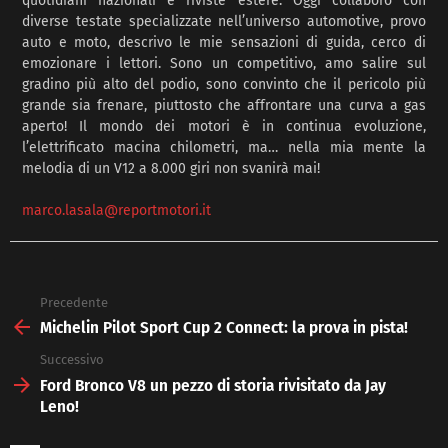
quotidiani nazionali e riviste estere. Oggi collaboro con
diverse testate specializzate nell’universo automotive, provo
auto e moto, descrivo le mie sensazioni di guida, cerco di
emozionare i lettori. Sono un competitivo, amo salire sul
gradino più alto del podio, sono convinto che il pericolo più
grande sia frenare, piuttosto che affrontare una curva a gas
aperto! Il mondo dei motori è in continua evoluzione,
l’elettrificato macina chilometri, ma… nella mia mente la
melodia di un V12 a 8.000 giri non svanirà mai!
marco.lasala@reportmotori.it
Precedente
See
more
Michelin Pilot Sport Cup 2 Connect: la prova in pista!
Successivo
Ford Bronco V8 un pezzo di storia rivisitato da Jay
Leno!