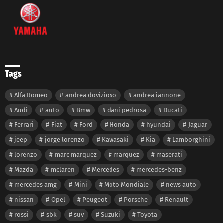
Tags
Alfa Romeo
andrea dovizioso
andrea iannone
Audi
auto
Bmw
dani pedrosa
Ducati
Ferrari
Fiat
Ford
Honda
hyundai
Jaguar
jeep
jorge lorenzo
Kawasaki
Kia
Lamborghini
lorenzo
marc marquez
marquez
maserati
Mazda
mclaren
Mercedes
mercedes-benz
mercedes amg
Mini
Moto Mondiale
news auto
nissan
Opel
Peugeot
Porsche
Renault
rossi
sbk
suv
Suzuki
Toyota