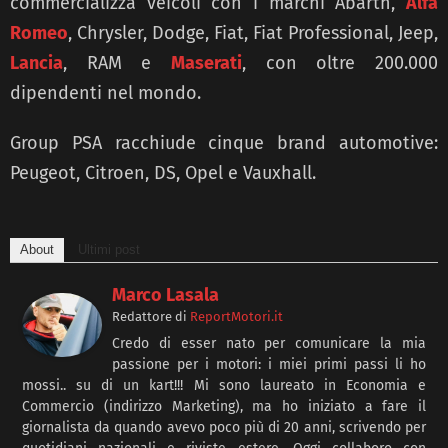
commercializza veicoli con i marchi Abarth,
Alfa
Romeo
, Chrysler, Dodge, Fiat, Fiat Professional, Jeep,
Lancia
, RAM e
Maserati
, con oltre 200.000
dipendenti nel mondo.
Group PSA racchiude cinque brand automotive:
Peugeot, Citroen, DS, Opel e Vauxhall.
About
Ultimi post
Marco Lasala
Redattore
di
ReportMotori.it
Credo di esser nato per comunicare la mia
passione per i motori: i miei primi passi li ho
mossi.. su di un kart!!! Mi sono laureato in Economia e
Commercio (indirizzo Marketing), ma ho iniziato a fare il
giornalista da quando avevo poco più di 20 anni, scrivendo per