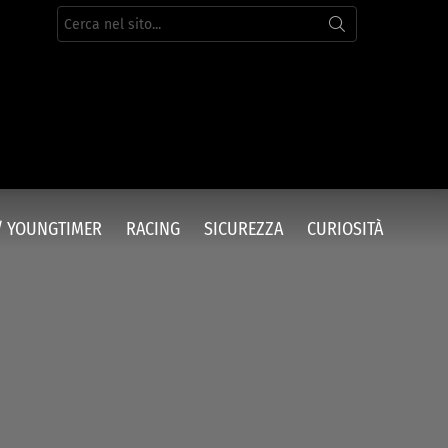
Cerca
per:
/ YOUNGTIMER
RACING
SICUREZZA
CURIOSITÀ