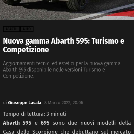
ABARTH
AUTO
Nuova gamma Abarth 595: Turismo e
Competizione
Aggiornamenti tecnici ed estetici per la nuova gamma
Abarth 595 disponibile nelle versioni Turismo e
Competizione.
di
Giuseppe Lasala
8 Marzo 2022, 20:06
Tempo di lettura:
3
minuti
Abarth 595
e
695
sono due nuovi modelli della
Casa dello Scorpione che debuttano sul mercato