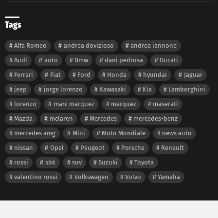
Tags
Alfa Romeo
andrea dovizioso
andrea iannone
Audi
auto
Bmw
dani pedrosa
Ducati
Ferrari
Fiat
Ford
Honda
hyundai
Jaguar
jeep
jorge lorenzo
Kawasaki
Kia
Lamborghini
lorenzo
marc marquez
marquez
maserati
Mazda
mclaren
Mercedes
mercedes-benz
mercedes amg
Mini
Moto Mondiale
news auto
nissan
Opel
Peugeot
Porsche
Renault
rossi
sbk
suv
Suzuki
Toyota
valentino rossi
Volkswagen
Volvo
Yamaha