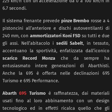
225 km/h con un’accelerazione da 0 a 100 km/h in
6.7 secondi.
Il sistema frenante prevede
pinze Brembo
rosse a 4
pistoncini all’anteriore e dischi autoventilanti di
240 mm, con
ammortizzatori Koni FSD
su tutti e due
gli assi. Nell’abitacolo i
sedili Sabelt
, in tessuto,
accentuano la sportività, enfatizzata dall’iconico
scarico Record Monza
che da sempre ha
entusiasmato intere generazioni di Abarthisti.
Anche la 695 è offerta nelle declinazioni 695
Turismo e 695 Performance.
Abarth
695
Turismo
è raffinatezza, dai materiali
usati fino al loro abbinamento con un design
tecnologico ed in effetti ricalca quello che gli