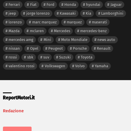
Ferrari
Fiat
Ford
Honda
hyundai
Jaguar
jeep
jorge lorenzo
Kawasaki
Kia
Lamborghini
lorenzo
marc marquez
marquez
maserati
Mazda
mclaren
Mercedes
mercedes-benz
mercedes amg
Mini
Moto Mondiale
news auto
nissan
Opel
Peugeot
Porsche
Renault
rossi
sbk
suv
Suzuki
Toyota
valentino rossi
Volkswagen
Volvo
Yamaha
ReportMotori.it
Redazione