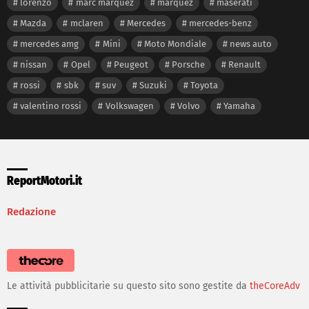
lorenzo
marc marquez
marquez
maserati
Mazda
mclaren
Mercedes
mercedes-benz
mercedes amg
Mini
Moto Mondiale
news auto
nissan
Opel
Peugeot
Porsche
Renault
rossi
sbk
suv
Suzuki
Toyota
valentino rossi
Volkswagen
Volvo
Yamaha
ReportMotori.it
Redazione
Le attività pubblicitarie su questo sito sono gestite da
theCoreAdv