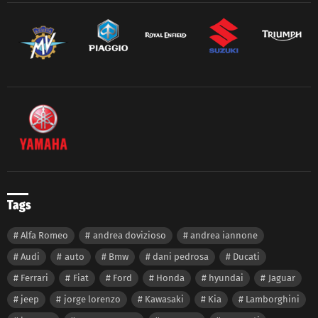
Tags
Alfa Romeo
andrea dovizioso
andrea iannone
Audi
auto
Bmw
dani pedrosa
Ducati
Ferrari
Fiat
Ford
Honda
hyundai
Jaguar
jeep
jorge lorenzo
Kawasaki
Kia
Lamborghini