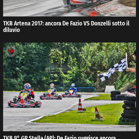
TKB Artena 2017: ancora De Fazio VS Donzelli sotto il
diluvio
TKB 9° GP Stella (AP): De Fazio ruggisce ancora