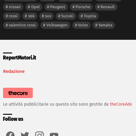
nissan
Opel
Peugeot
Porsche
Renault
rossi
sbk
suv
Suzuki
Toyota
valentino rossi
Volkswagen
Volvo
Yamaha
ReportMotori.it
Redazione
Le attività pubblicitarie su questo sito sono gestite da
theCoreAdv
Follow us
facebook
twitter
instagram
youtube