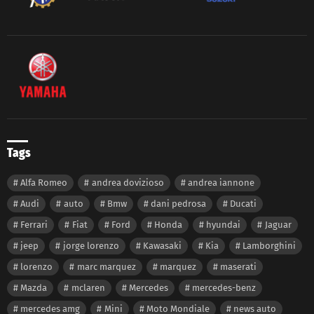
Tags
Alfa Romeo
andrea dovizioso
andrea iannone
Audi
auto
Bmw
dani pedrosa
Ducati
Ferrari
Fiat
Ford
Honda
hyundai
Jaguar
jeep
jorge lorenzo
Kawasaki
Kia
Lamborghini
lorenzo
marc marquez
marquez
maserati
Mazda
mclaren
Mercedes
mercedes-benz
mercedes amg
Mini
Moto Mondiale
news auto