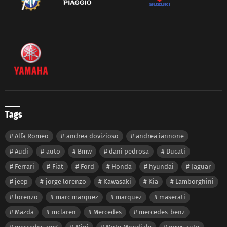
Tags
Alfa Romeo
andrea dovizioso
andrea iannone
Audi
auto
Bmw
dani pedrosa
Ducati
Ferrari
Fiat
Ford
Honda
hyundai
Jaguar
jeep
jorge lorenzo
Kawasaki
Kia
Lamborghini
lorenzo
marc marquez
marquez
maserati
Mazda
mclaren
Mercedes
mercedes-benz