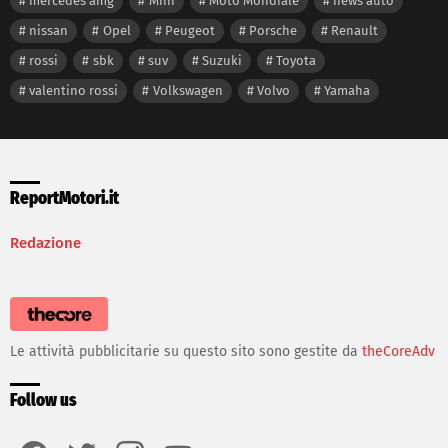
mercedes amg
Mini
Moto Mondiale
news auto
nissan
Opel
Peugeot
Porsche
Renault
rossi
sbk
suv
Suzuki
Toyota
valentino rossi
Volkswagen
Volvo
Yamaha
ReportMotori.it
Redazione
Le attività pubblicitarie su questo sito sono gestite da
theCoreAdv
Follow us
facebook
twitter
instagram
youtube