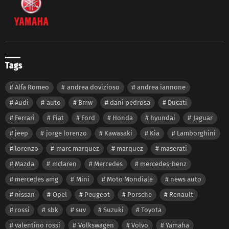
Tags
Alfa Romeo
andrea dovizioso
andrea iannone
Audi
auto
Bmw
dani pedrosa
Ducati
Ferrari
Fiat
Ford
Honda
hyundai
Jaguar
jeep
jorge lorenzo
Kawasaki
Kia
Lamborghini
lorenzo
marc marquez
marquez
maserati
Mazda
mclaren
Mercedes
mercedes-benz
mercedes amg
Mini
Moto Mondiale
news auto
nissan
Opel
Peugeot
Porsche
Renault
rossi
sbk
suv
Suzuki
Toyota
valentino rossi
Volkswagen
Volvo
Yamaha