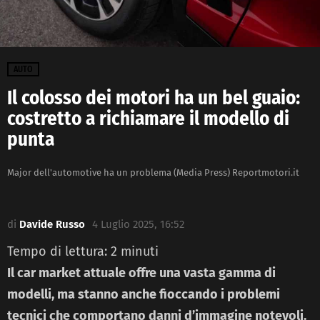
AUTO
Il colosso dei motori ha un bel guaio:
costretto a richiamare il modello di
punta
Major dell'automotive ha un problema (Media Press) Reportmotori.it
di
Davide Russo
4 Luglio 2025, 16:52
Tempo di lettura:
2
minuti
Il car market attuale offre una vasta gamma di
modelli, ma stanno anche fioccando i problemi
tecnici che comportano danni d’immagine notevoli.