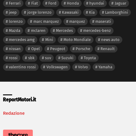
Ferrari
Fiat
Ford
Honda
hyundai
Jaguar
jeep
jorge lorenzo
Kawasaki
Kia
Lamborghini
lorenzo
marc marquez
marquez
maserati
Mazda
mclaren
Mercedes
mercedes-benz
mercedes amg
Mini
Moto Mondiale
news auto
nissan
Opel
Peugeot
Porsche
Renault
rossi
sbk
suv
Suzuki
Toyota
valentino rossi
Volkswagen
Volvo
Yamaha
ReportMotori.it
Redazione