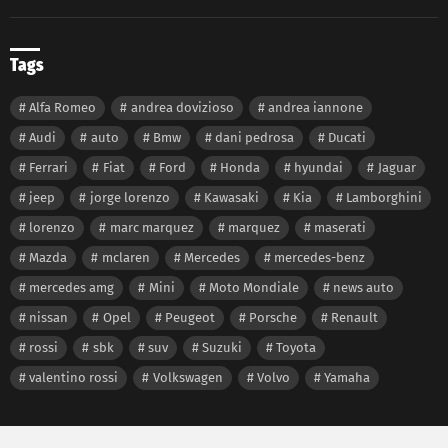
Tags
Alfa Romeo
andrea dovizioso
andrea iannone
Audi
auto
Bmw
dani pedrosa
Ducati
Ferrari
Fiat
Ford
Honda
hyundai
Jaguar
jeep
jorge lorenzo
Kawasaki
Kia
Lamborghini
lorenzo
marc marquez
marquez
maserati
Mazda
mclaren
Mercedes
mercedes-benz
mercedes amg
Mini
Moto Mondiale
news auto
nissan
Opel
Peugeot
Porsche
Renault
rossi
sbk
suv
Suzuki
Toyota
valentino rossi
Volkswagen
Volvo
Yamaha