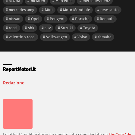
Mazda
mclaren
Mercedes
mercedes-benz
mercedes amg
Mini
Moto Mondiale
news auto
nissan
Opel
Peugeot
Porsche
Renault
rossi
sbk
suv
Suzuki
Toyota
valentino rossi
Volkswagen
Volvo
Yamaha
ReportMotori.it
Redazione
Le attività pubblicitarie su questo sito sono gestite da
theCoreAdv
Follow us