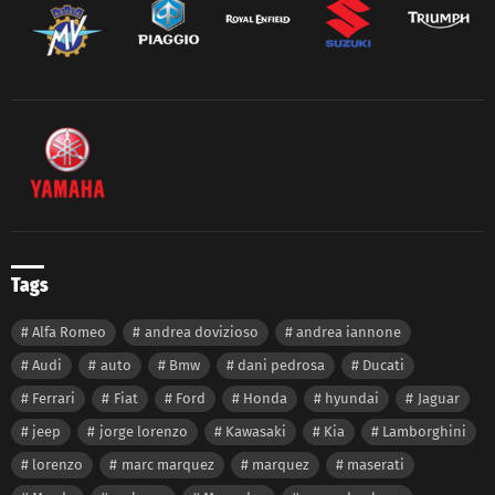
Tags
Alfa Romeo
andrea dovizioso
andrea iannone
Audi
auto
Bmw
dani pedrosa
Ducati
Ferrari
Fiat
Ford
Honda
hyundai
Jaguar
jeep
jorge lorenzo
Kawasaki
Kia
Lamborghini
lorenzo
marc marquez
marquez
maserati