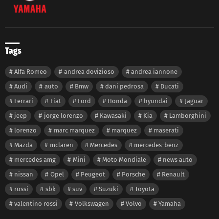
Tags
Alfa Romeo
andrea dovizioso
andrea iannone
Audi
auto
Bmw
dani pedrosa
Ducati
Ferrari
Fiat
Ford
Honda
hyundai
Jaguar
jeep
jorge lorenzo
Kawasaki
Kia
Lamborghini
lorenzo
marc marquez
marquez
maserati
Mazda
mclaren
Mercedes
mercedes-benz
mercedes amg
Mini
Moto Mondiale
news auto
nissan
Opel
Peugeot
Porsche
Renault
rossi
sbk
suv
Suzuki
Toyota
valentino rossi
Volkswagen
Volvo
Yamaha