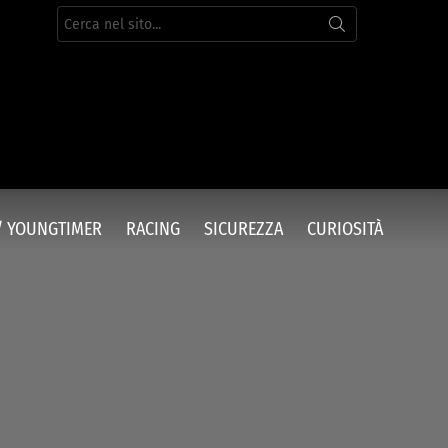
Cerca
per:
/ YOUNGTIMER
RACING
SICUREZZA
CURIOSITÀ