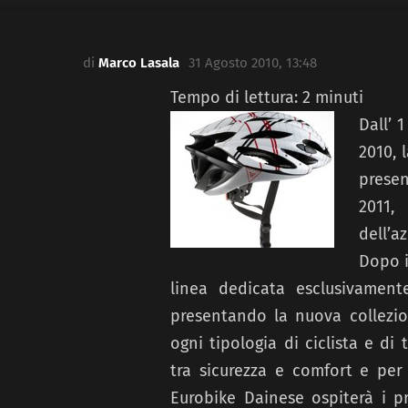
di
Marco Lasala
31 Agosto 2010, 13:48
Tempo di lettura:
2
minuti
Dall’ 
2010, 
presen
2011
dell’a
Dopo i
linea dedicata esclusivamen
presentando la nuova collezio
ogni tipologia di ciclista e di 
tra sicurezza e comfort e per
Eurobike Dainese ospiterà i pr