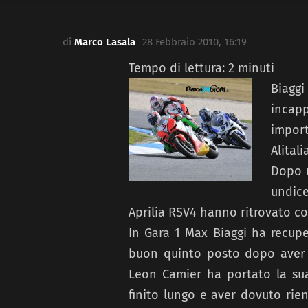
di
Marco Lasala
28 Febbraio 2010, 16:19
Tempo di lettura:
2
minuti
Biaggi
incap
import
Alital
Dopo u
undice
Aprilia RSV4 hanno ritrovato co
In Gara 1 Max Biaggi ha recup
buon quinto posto dopo aver a
Leon Camier ha portato la sua
finito lungo e aver dovuto rient