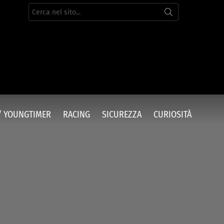
Cerca
per:
/ YOUNGTIMER
RACING
SICUREZZA
CURIOSITÀ