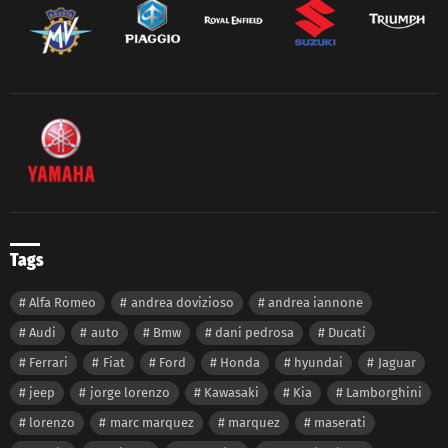
Tags
Alfa Romeo
andrea dovizioso
andrea iannone
Audi
auto
Bmw
dani pedrosa
Ducati
Ferrari
Fiat
Ford
Honda
hyundai
Jaguar
jeep
jorge lorenzo
Kawasaki
Kia
Lamborghini
lorenzo
marc marquez
marquez
maserati