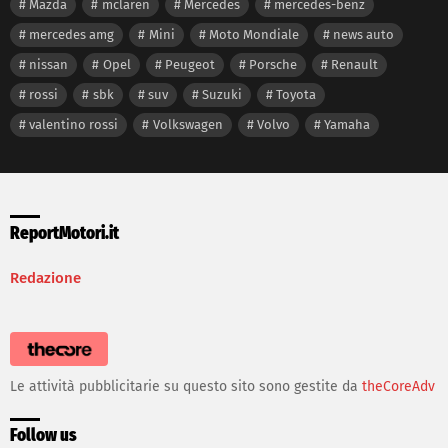
Mazda
mclaren
Mercedes
mercedes-benz
mercedes amg
Mini
Moto Mondiale
news auto
nissan
Opel
Peugeot
Porsche
Renault
rossi
sbk
suv
Suzuki
Toyota
valentino rossi
Volkswagen
Volvo
Yamaha
ReportMotori.it
Redazione
Le attività pubblicitarie su questo sito sono gestite da
theCoreAdv
Follow us