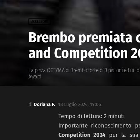
ACCESSORI
Brembo premiata c
and Competition 2
La pinza OCTYMA di Brembo forte di 8 pistoni ed un d
Award
di
Doriana F.
18 Luglio 2024, 19:06
Tempo di lettura:
2
minuti
Importante riconoscimento 
Competition 2024
per la sua