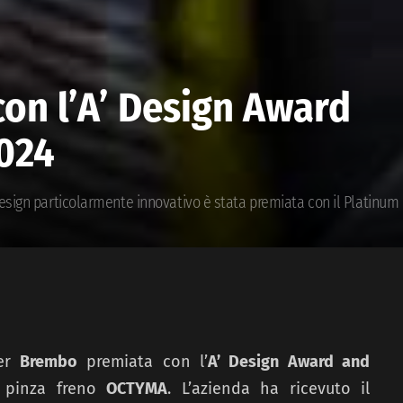
on l’A’ Design Award
024
esign particolarmente innovativo è stata premiata con il Platinum
per
Brembo
premiata con l’
A’ Design Award and
 pinza freno
OCTYMA
. L’azienda ha ricevuto il