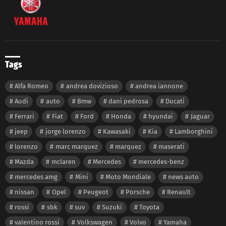
Tags
Alfa Romeo
andrea dovizioso
andrea iannone
Audi
auto
Bmw
dani pedrosa
Ducati
Ferrari
Fiat
Ford
Honda
hyundai
Jaguar
jeep
jorge lorenzo
Kawasaki
Kia
Lamborghini
lorenzo
marc marquez
marquez
maserati
Mazda
mclaren
Mercedes
mercedes-benz
mercedes amg
Mini
Moto Mondiale
news auto
nissan
Opel
Peugeot
Porsche
Renault
rossi
sbk
suv
Suzuki
Toyota
valentino rossi
Volkswagen
Volvo
Yamaha