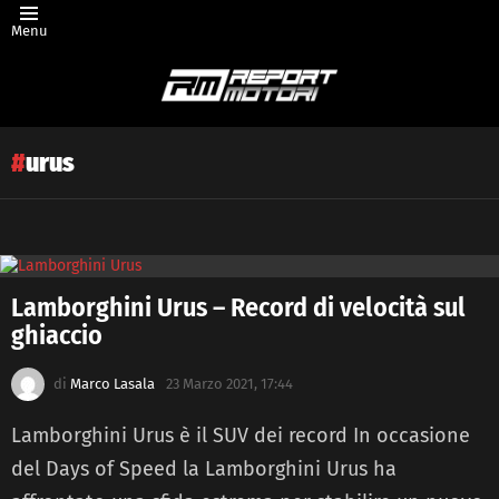
Menu
urus
Latest
Lamborghini Urus – Record di velocità sul
story
ghiaccio
di
Marco Lasala
23 Marzo 2021, 17:44
Lamborghini Urus è il SUV dei record In occasione
del Days of Speed la Lamborghini Urus ha