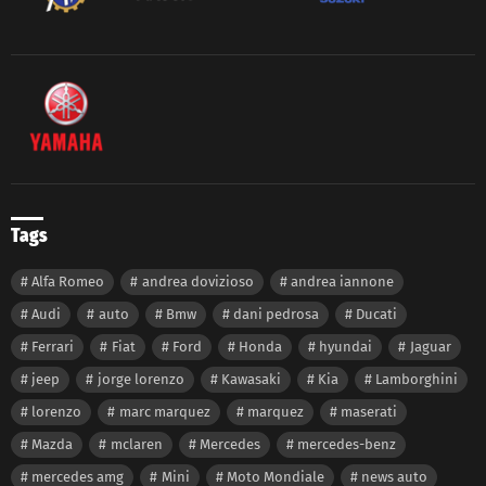
Tags
Alfa Romeo
andrea dovizioso
andrea iannone
Audi
auto
Bmw
dani pedrosa
Ducati
Ferrari
Fiat
Ford
Honda
hyundai
Jaguar
jeep
jorge lorenzo
Kawasaki
Kia
Lamborghini
lorenzo
marc marquez
marquez
maserati
Mazda
mclaren
Mercedes
mercedes-benz
mercedes amg
Mini
Moto Mondiale
news auto