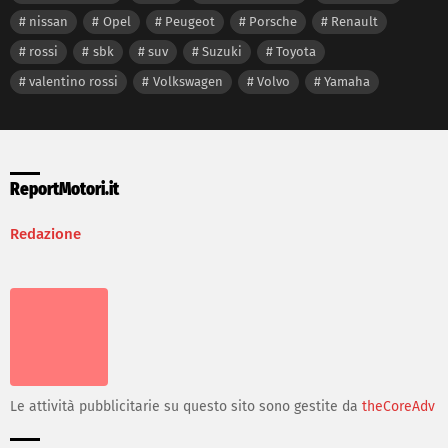
nissan
Opel
Peugeot
Porsche
Renault
rossi
sbk
suv
Suzuki
Toyota
valentino rossi
Volkswagen
Volvo
Yamaha
ReportMotori.it
Redazione
Le attività pubblicitarie su questo sito sono gestite da
theCoreAdv