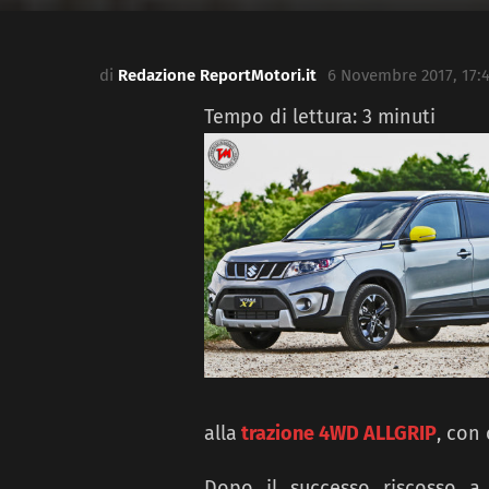
di
Redazione ReportMotori.it
6 Novembre 2017, 17:
Tempo di lettura:
3
minuti
alla
trazione 4WD
ALLGRIP
, con
Dopo il successo riscosso a