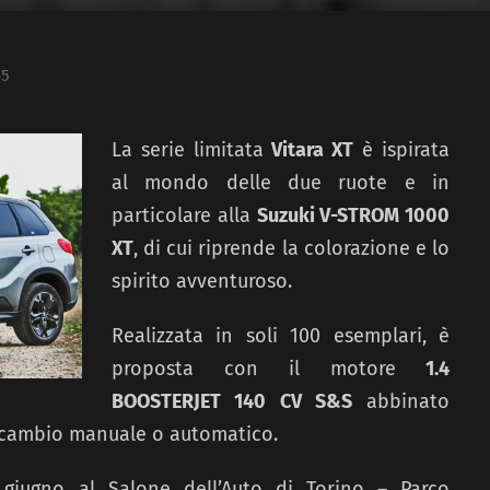
45
La serie limitata
Vitara XT
è ispirata
al mondo delle due ruote e in
particolare alla
Suzuki V-STROM 1000
XT
, di cui riprende la colorazione e lo
spirito avventuroso.
Realizzata in soli 100 esemplari, è
proposta con il motore
1.4
BOOSTERJET 140 CV S&S
abbinato
 cambio manuale o automatico.
 giugno al Salone dell’Auto di Torino – Parco