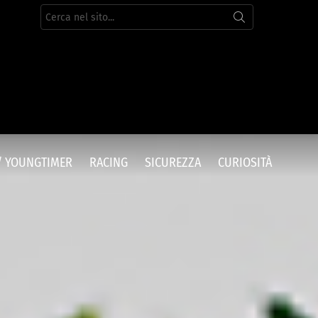
Cerca
per:
/ YOUNGTIMER
RACING
SICUREZZA
CURIOSITÀ