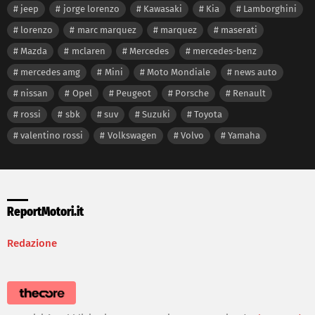
jeep
jorge lorenzo
Kawasaki
Kia
Lamborghini
lorenzo
marc marquez
marquez
maserati
Mazda
mclaren
Mercedes
mercedes-benz
mercedes amg
Mini
Moto Mondiale
news auto
nissan
Opel
Peugeot
Porsche
Renault
rossi
sbk
suv
Suzuki
Toyota
valentino rossi
Volkswagen
Volvo
Yamaha
ReportMotori.it
Redazione