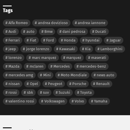
Tags
Alfa Romeo
andrea dovizioso
andrea iannone
Audi
auto
Bmw
dani pedrosa
Ducati
Ferrari
Fiat
Ford
Honda
hyundai
Jaguar
jeep
jorge lorenzo
Kawasaki
Kia
Lamborghini
lorenzo
marc marquez
marquez
maserati
Mazda
mclaren
Mercedes
mercedes-benz
mercedes amg
Mini
Moto Mondiale
news auto
nissan
Opel
Peugeot
Porsche
Renault
rossi
sbk
suv
Suzuki
Toyota
valentino rossi
Volkswagen
Volvo
Yamaha