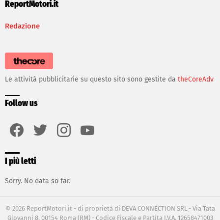
ReportMotori.it
Redazione
Le attività pubblicitarie su questo sito sono gestite da
theCoreAdv
Follow us
facebook
twitter
instagram
youtube
I più letti
Sorry. No data so far.
© 2026 ReportMotori.it - di proprietà di DEVA CONNECTION SRL - Via Tata
Giovanni 8, 00154 Roma (RM) - Codice Fiscale e Partita I.V.A. 12658471003