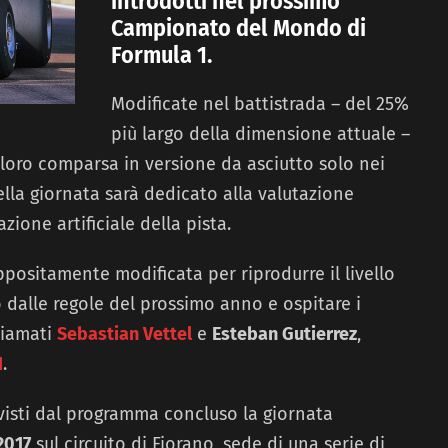
introdotti nel prossimo
Campionato del Mondo di
Formula 1.
Modificate nel battistrada – del 25%
più largo della dimensione attuale –
la loro comparsa in versione da asciutto solo nei
della giornata sarà dedicato alla valutazione
azione artificiale della pista.
ppositamente modificata per riprodurre il livello
 dalle regole del prossimo anno e ospitare i
hiamati
Sebastian Vettel
e
Esteban Gutierrez
,
1
.
visti dal programma concluso la giornata
 2017
sul circuito di Fiorano, sede di una serie di