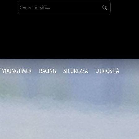
Cerca
per:
/ YOUNGTIMER
RACING
SICUREZZA
CURIOSITÀ