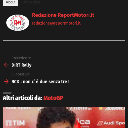
About
Ultimi post
Redazione ReportMotori.it
redazione@reportmotori.it
Precedente
See
more
DiRT Rally
Successivo
RCK : non c’ è due senza tre !
Altri articoli da:
MotoGP