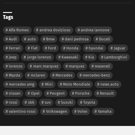
Tags
Alfa Romeo
andrea dovizioso
andrea iannone
Audi
auto
Bmw
dani pedrosa
Ducati
Ferrari
Fiat
Ford
Honda
hyundai
Jaguar
jeep
jorge lorenzo
Kawasaki
Kia
Lamborghini
lorenzo
marc marquez
marquez
maserati
Mazda
mclaren
Mercedes
mercedes-benz
mercedes amg
Mini
Moto Mondiale
news auto
nissan
Opel
Peugeot
Porsche
Renault
rossi
sbk
suv
Suzuki
Toyota
valentino rossi
Volkswagen
Volvo
Yamaha