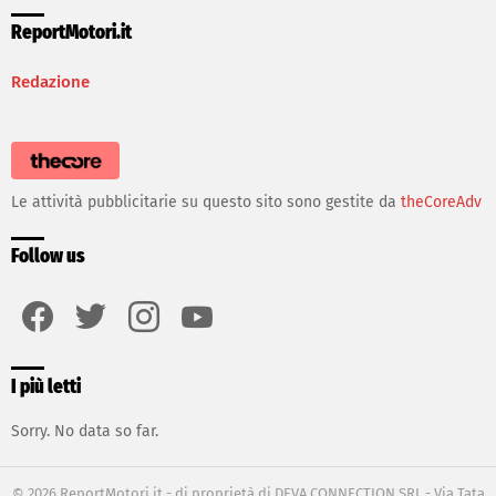
ReportMotori.it
Redazione
Le attività pubblicitarie su questo sito sono gestite da
theCoreAdv
Follow us
facebook
twitter
instagram
youtube
I più letti
Sorry. No data so far.
© 2026 ReportMotori.it - di proprietà di DEVA CONNECTION SRL - Via Tata