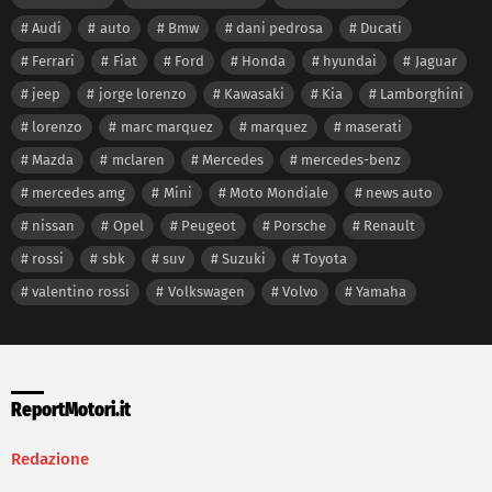
Audi
auto
Bmw
dani pedrosa
Ducati
Ferrari
Fiat
Ford
Honda
hyundai
Jaguar
jeep
jorge lorenzo
Kawasaki
Kia
Lamborghini
lorenzo
marc marquez
marquez
maserati
Mazda
mclaren
Mercedes
mercedes-benz
mercedes amg
Mini
Moto Mondiale
news auto
nissan
Opel
Peugeot
Porsche
Renault
rossi
sbk
suv
Suzuki
Toyota
valentino rossi
Volkswagen
Volvo
Yamaha
ReportMotori.it
Redazione