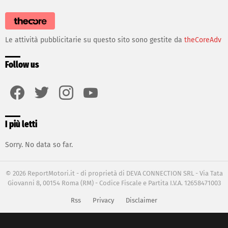
Le attività pubblicitarie su questo sito sono gestite da
theCoreAdv
Follow us
facebook
twitter
instagram
youtube
I più letti
Sorry. No data so far.
© 2026 ReportMotori.it - di proprietà di DEVA CONNECTION SRL - Via Tata
Giovanni 8, 00154 Roma (RM) - Codice Fiscale e Partita I.V.A. 12658471003
Rss
Privacy
Disclaimer