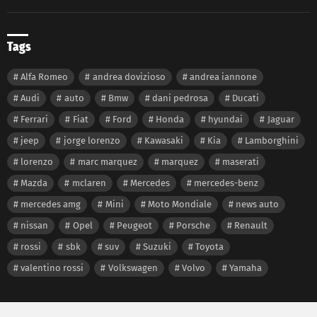
Tags
Alfa Romeo
andrea dovizioso
andrea iannone
Audi
auto
Bmw
dani pedrosa
Ducati
Ferrari
Fiat
Ford
Honda
hyundai
Jaguar
jeep
jorge lorenzo
Kawasaki
Kia
Lamborghini
lorenzo
marc marquez
marquez
maserati
Mazda
mclaren
Mercedes
mercedes-benz
mercedes amg
Mini
Moto Mondiale
news auto
nissan
Opel
Peugeot
Porsche
Renault
rossi
sbk
suv
Suzuki
Toyota
valentino rossi
Volkswagen
Volvo
Yamaha