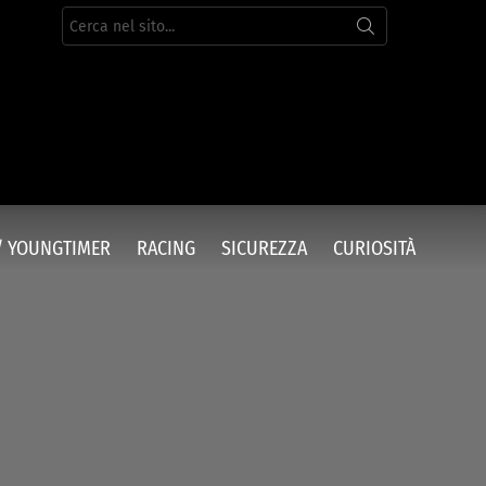
Cerca
per:
/ YOUNGTIMER
RACING
SICUREZZA
CURIOSITÀ