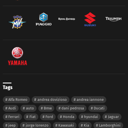
Tags
Alfa Romeo
andrea dovizioso
andrea iannone
Audi
auto
Bmw
dani pedrosa
Ducati
Ferrari
Fiat
Ford
Honda
hyundai
Jaguar
jeep
jorge lorenzo
Kawasaki
Kia
Lamborghini