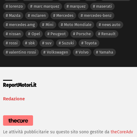
lorenzo
marc marquez
marquez
maserati
Mazda
mclaren
Mercedes
mercedes-benz
mercedes amg
Mini
Moto Mondiale
news auto
nissan
Opel
Peugeot
Porsche
Renault
rossi
sbk
suv
Suzuki
Toyota
valentino rossi
Volkswagen
Volvo
Yamaha
ReportMotori.it
Redazione
Le attività pubblicitarie su questo sito sono gestite da
theCoreAdv