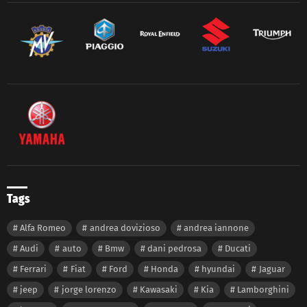
Tags
Alfa Romeo
andrea dovizioso
andrea iannone
Audi
auto
Bmw
dani pedrosa
Ducati
Ferrari
Fiat
Ford
Honda
hyundai
Jaguar
jeep
jorge lorenzo
Kawasaki
Kia
Lamborghini