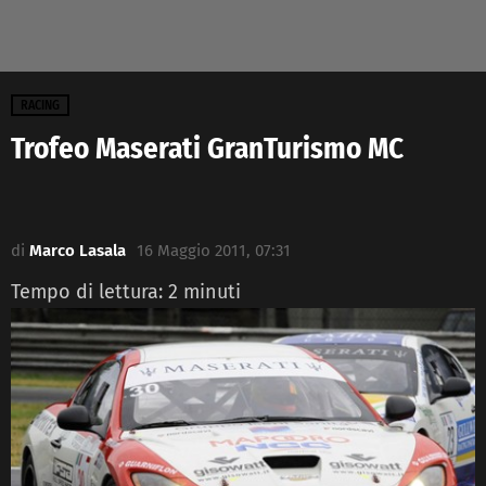
RACING
Trofeo Maserati GranTurismo MC
di
Marco Lasala
16 Maggio 2011, 07:31
Tempo di lettura:
2
minuti