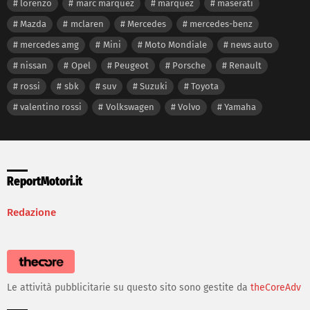
lorenzo
marc marquez
marquez
maserati
Mazda
mclaren
Mercedes
mercedes-benz
mercedes amg
Mini
Moto Mondiale
news auto
nissan
Opel
Peugeot
Porsche
Renault
rossi
sbk
suv
Suzuki
Toyota
valentino rossi
Volkswagen
Volvo
Yamaha
ReportMotori.it
Redazione
Le attività pubblicitarie su questo sito sono gestite da
theCoreAdv