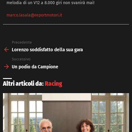
melodia di un V12 a 8.000 giri non svanirà mai!
marco.lasala@reportmotori.it
Precedente
See
more
Lorenzo soddisfatto della sua gara
Successivo
Un podio da Campione
Altri articoli da:
Racing